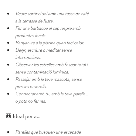
Veure sortir el sol amb una tassa de cafè 
a la terrassa de fusta.
Fer una barbacoa al capvespre amb 
productes locals.
Banyar-te a la piscina quan faci calor.
Llegir, escriure o meditar sense 
interrupcions.
Observar les estrelles amb foscor total i 
sense contaminació lumínica.
Passejar amb la teva mascota, sense 
presses ni sorolls.
Connectar amb tu, amb la teva parella… 
o pots no fer res.
🎒 Ideal per a...
Parelles que busquen una escapada 