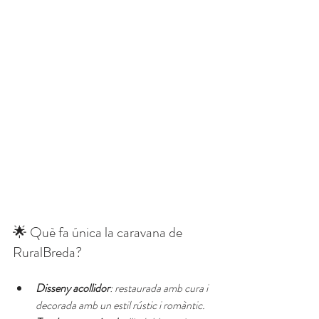
🌟 Què fa única la caravana de 
RuralBreda?
Disseny acollidor
: restaurada amb cura i 
decorada amb un estil rústic i romàntic.