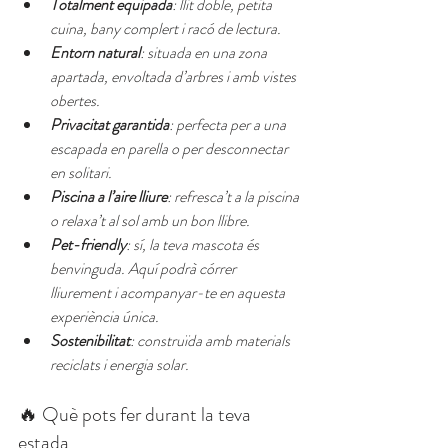
Totalment equipada
: llit doble, petita 
cuina, bany complert i racó de lectura.
Entorn natural
: situada en una zona 
apartada, envoltada d’arbres i amb vistes 
obertes.
Privacitat garantida
: perfecta per a una 
escapada en parella o per desconnectar 
en solitari.
Piscina a l’aire lliure
: refresca’t a la piscina 
o relaxa’t al sol amb un bon llibre.
Pet-friendly
: sí, la teva mascota és 
benvinguda. Aquí podrà córrer 
lliurement i acompanyar-te en aquesta 
experiència única.
Sostenibilitat
: construïda amb materials 
reciclats i energia solar.
🔥 Què pots fer durant la teva 
estada