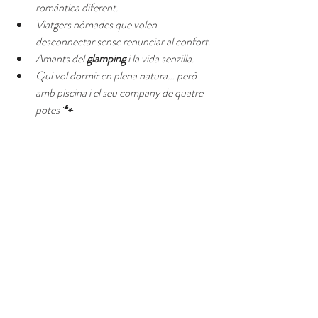
romàntica diferent.
Viatgers nòmades que volen 
desconnectar sense renunciar al confort.
Amants del 
glamping
 i la vida senzilla.
Qui vol dormir en plena natura… però 
amb piscina i el seu company de quatre 
potes 🐾