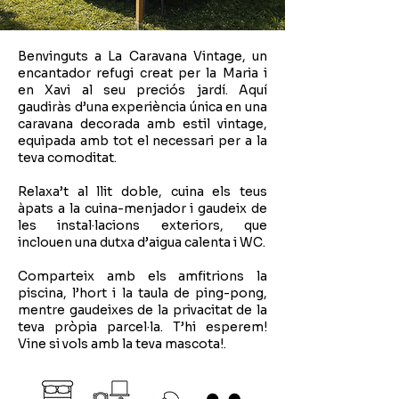
Benvinguts a La Caravana Vintage, un
encantador refugi creat per la Maria i
en Xavi al seu preciós jardí. Aquí
gaudiràs d’una experiència única en una
caravana decorada amb estil vintage,
equipada amb tot el necessari per a la
teva comoditat.
Relaxa’t al llit doble, cuina els teus
àpats a la cuina-menjador i gaudeix de
les instal·lacions exteriors, que
inclouen una dutxa d’aigua calenta i WC.
Comparteix amb els amfitrions la
piscina, l’hort i la taula de ping-pong,
mentre gaudeixes de la privacitat de la
teva pròpia parcel·la. T’hi esperem!
Vine si vols amb la teva mascota!.