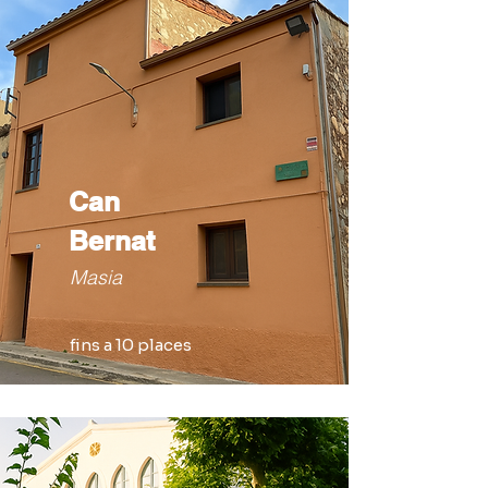
Can
Bernat
Masia
fins a 10 places