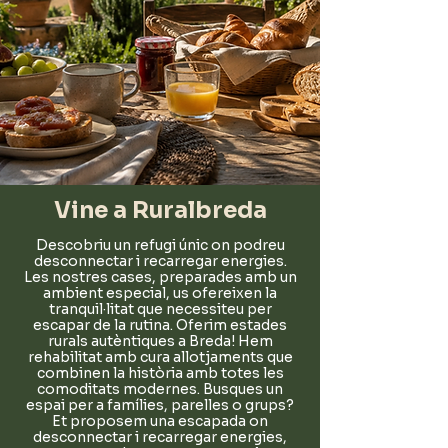
Vine a Ruralbreda
Descobriu un refugi únic on podreu
desconnectar i recarregar energies.
Les nostres cases, preparades amb un
ambient especial, us ofereixen la
tranquil·litat que necessiteu per
escapar de la rutina.
Oferim estades
rurals autèntiques a Breda! Hem
rehabilitat amb cura allotjaments que
combinen la història amb totes les
comoditats modernes. Busques un
espai per a famílies, parelles o grups?
Et proposem una escapada on
desconnectar i recarregar energies,