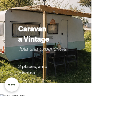
Caravan
a Vintage
Tota una experiència
2 places, a
mb
piscina
Breda